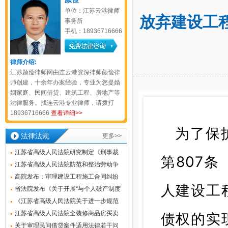
单位：江苏云港律师
放弃建设工
事务所
手机：18936716666
律师介绍:
江苏颜俭律师网由连云港资深律师颜俭律
师创建，十余年办案经验，专业为您提婚
姻家庭、民间借贷、建筑工程、房地产等
法律服务。找连云港专业律师，请拨打
18936716666
查看详细>>
为了保
法律法规
更多>>
江苏省高级人民法院研究制定《刑事裁
第807
判涉财产部分执行若干问题的解答》
江苏省高级人民法院防范和整治劳动争
议虚假诉讼的工作指引
高院发布：审理建设工程施工合同纠纷
人建设工
案件若干问题的解答（2022.12.28）
省法院发布《关于开展“与个人破产制度
功能相当试点”工作中若干问题解答》
《江苏省高级人民法院关于进一步规范
查封、扣押、冻结财产工作指引》全文
江苏省高级人民法院全装修商品房买卖
债权的实
及解读
合同装修质量纠纷案件审理指南
关于审理民间借贷案件适用法律若干问