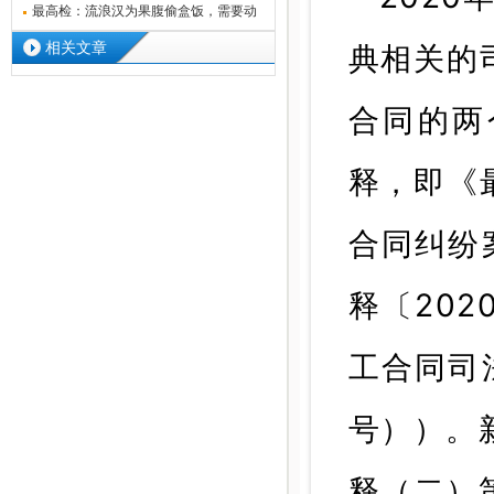
违法建
最高检：流浪汉为果腹偷盒饭，需要动
用刑罚
相关文章
典相关的
合同的两
释，即《
合同纠纷
释〔20
工合同司
号））。
释（二）