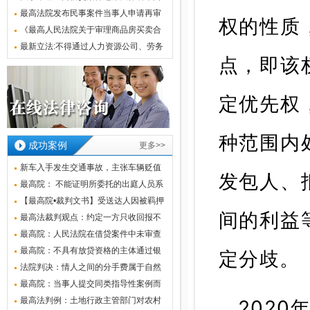
题的规定
最高法院发布民事案件当事人申请再审
权的性质
指南
《最高人民法院关于审理商品房买卖合
同纠纷案件适用法律若干问题的解释》
最新立法:不得通过人力资源公司、劳务
点，即该
派遣公司组织安排学生实习（2022.5.1
实施）
定优先权
种范围内
成功案例
更多>>
新车入手发生交通事故，主张车辆贬值
发包人、
损失能
最高院： 不能证明所委托的出庭人员系
公司
【最高院•裁判文书】受送达人因被羁押
间的利益
不能
最高法裁判观点：约定一方只收回报不
担风险
最高院：人民法院在借贷案件中未审查
出借人
最高院：不具有放贷资格的主体通过银
定分歧。
行委托
法院判决：情人之间的分手费属于自然
之债，
最高院：当事人提交同类指导性案例而
裁判文
最高法判例：土地行政主管部门对农村
2020