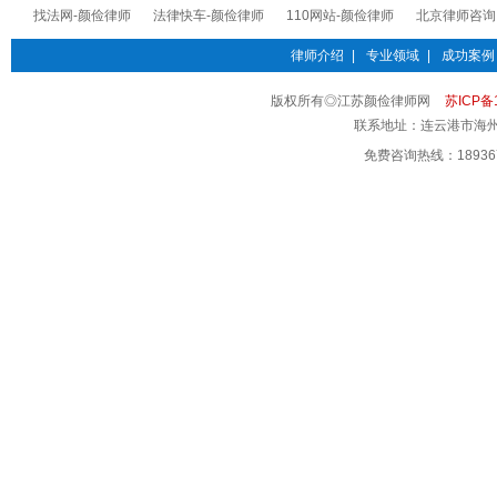
找法网-颜俭律师
法律快车-颜俭律师
110网站-颜俭律师
北京律师咨询
律师介绍
|
专业领域
|
成功案例
版权所有◎江苏颜俭律师网
苏ICP备1
联系地址：连云港市海州
免费咨询热线：18936