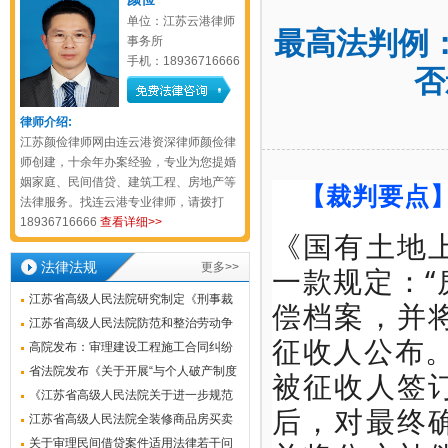
单位：江苏云港律师
最高法判例
事务所
手机：18936716666
否
律师介绍:
江苏颜俭律师网由连云港资深律师颜俭律
师创建，十余年办案经验，专业为您提婚
姻家庭、民间借贷、建筑工程、房地产等
【裁判要点
法律服务。找连云港专业律师，请拨打
18936716666
查看详细>>
《国有土地
法律法规
更多>>
一款规定：
江苏省高级人民法院研究制定《刑事裁
偿档案，并
判涉财产部分执行若干问题的解答》
江苏省高级人民法院防范和整治劳动争
征收人公布
议虚假诉讼的工作指引
高院发布：审理建设工程施工合同纠纷
案件若干问题的解答（2022.12.28）
省法院发布《关于开展“与个人破产制度
被征收人签
功能相当试点”工作中若干问题解答》
《江苏省高级人民法院关于进一步规范
后，对最终
查封、扣押、冻结财产工作指引》全文
江苏省高级人民法院全装修商品房买卖
及解读
合同装修质量纠纷案件审理指南
关于审理民间借贷案件适用法律若干问