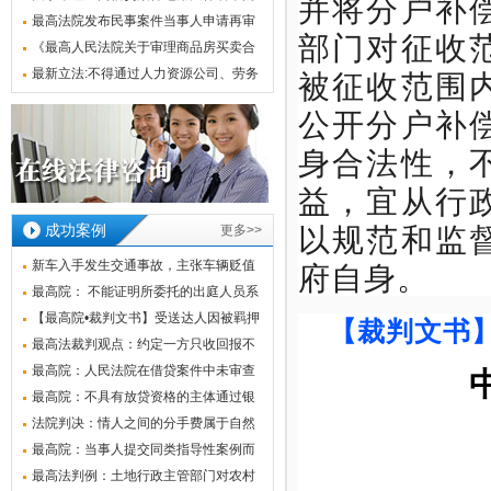
并将分户补
题的规定
最高法院发布民事案件当事人申请再审
部门对征收
指南
《最高人民法院关于审理商品房买卖合
被征收范围
同纠纷案件适用法律若干问题的解释》
最新立法:不得通过人力资源公司、劳务
派遣公司组织安排学生实习（2022.5.1
公开分户补
实施）
身合法性，
益，宜从行
以规范和监
成功案例
更多>>
府自身。
新车入手发生交通事故，主张车辆贬值
损失能
最高院： 不能证明所委托的出庭人员系
公司
【最高院•裁判文书】受送达人因被羁押
【裁判文书
不能
最高法裁判观点：约定一方只收回报不
担风险
最高院：人民法院在借贷案件中未审查
出借人
最高院：不具有放贷资格的主体通过银
行委托
法院判决：情人之间的分手费属于自然
之债，
最高院：当事人提交同类指导性案例而
裁判文
最高法判例：土地行政主管部门对农村