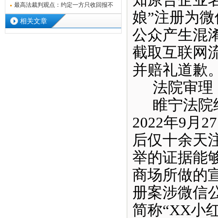
知原告企业
不能
最高法裁判观点：约定一方只收回报不
娘”注册为
担风险
相关文章
公众产生混
截取互联网
并赔礼道歉
法院审理
睢宁法院
2022年9
后仅十余天注
举的证据能
商场所做的
册案涉微信
简称“XX小