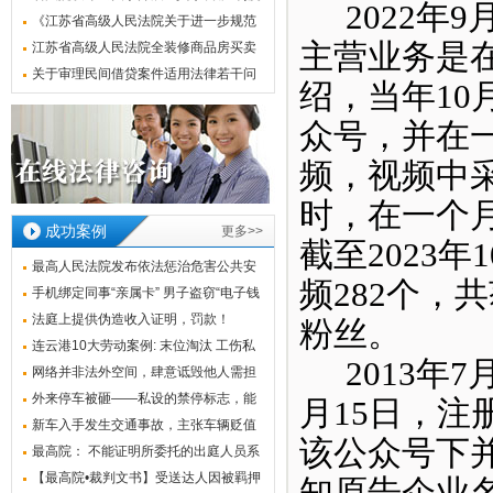
2022年
功能相当试点”工作中若干问题解答》
《江苏省高级人民法院关于进一步规范
主营业务是
查封、扣押、冻结财产工作指引》全文
江苏省高级人民法院全装修商品房买卖
及解读
合同装修质量纠纷案件审理指南
关于审理民间借贷案件适用法律若干问
绍，当年10
题的规定
众号，并在
频，视频中采
时，在一个月
成功案例
更多>>
截至2023
最高人民法院发布依法惩治危害公共安
频282个，共
全犯罪
手机绑定同事“亲属卡” 男子盗窃“电子钱
法庭上提供伪造收入证明，罚款！
粉丝。
连云港10大劳动案例: 末位淘汰 工伤私
2013年
了
网络并非法外空间，肆意诋毁他人需担
责
外来停车被砸——私设的禁停标志，能
月15日，注
否为店
新车入手发生交通事故，主张车辆贬值
该公众号下
损失能
最高院： 不能证明所委托的出庭人员系
公司
【最高院•裁判文书】受送达人因被羁押