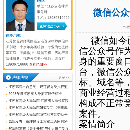
单位：江苏云港律师
微信公众
事务所
手机：18936716666
作者
律师介绍:
微信如今
江苏颜俭律师网由连云港资深律师颜俭律
师创建，十余年办案经验，专业为您提婚
信公众号作
姻家庭、民间借贷、建筑工程、房地产等
法律服务。找连云港专业律师，请拨打
身的重要窗
18936716666
查看详细>>
台，微信公
法律法规
更多>>
标、域名等
江苏高院出台意见：规范督办类执行监
商业经营过
督案件办理
2023年度江苏省人身损害赔偿标准
构成不正常
江苏省高级人民法院 江苏省人民检察院
《关于常见犯罪的量刑指导意见(试
江苏省高级人民法院研究制定《刑事裁
案件。
行)》实施细则(试行)2023版
判涉财产部分执行若干问题的解答》
江苏省高级人民法院防范和整治劳动争
案情简介
议虚假诉讼的工作指引
高院发布：审理建设工程施工合同纠纷
案件若干问题的解答（2022.12.28）
省法院发布《关于开展“与个人破产制度