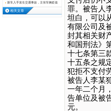
支付后仍不
否为店
新车入手发生交通事故，主张车辆贬值
罪。被告人
损失能
相关文章
坦白，可以
有限公司及
封其相关财
和国刑法》
十七条第三
十五条之规
犯拒不支付
被告人李某
一年二个月
告单位及被告
元。