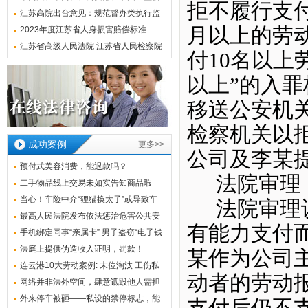
拒不履行支付
联合印发《关于办理证券期货违法犯罪
江苏高院出台意见：规范督办类执行监
月以上的劳
案件工作若干问题的意见》
督案件办理
2023年度江苏省人身损害赔偿标准
江苏省高级人民法院 江苏省人民检察院
付10名以上
《关于常见犯罪的量刑指导意见(试
以上”的入
行)》实施细则(试行)2023版
移送公安机
检察机关以
成功案例
更多>>
公司及李某
预付式美容消费，能退款吗？
法院审理
二手物品线上交易未如实告知商品瑕
疵，经营
当心！车险中介“狸猫换太子”或导致车
法院审理
险“
最高人民法院发布依法惩治危害公共安
有能力支付
全犯罪
手机绑定同事“亲属卡” 男子盗窃“电子钱
法庭上提供伪造收入证明，罚款！
某作为公司
连云港10大劳动案例: 末位淘汰 工伤私
动者的劳动
了
网络并非法外空间，肆意诋毁他人需担
责
外来停车被砸——私设的禁停标志，能