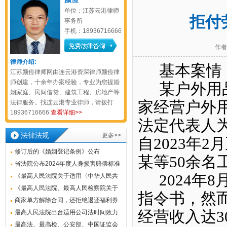
单位：江苏云港律师
拒付
事务所
手机：18936716666
作者
律师介绍:
基本案情
江苏颜俭律师网由连云港资深律师颜俭律
师创建，十余年办案经验，专业为您提婚
某户外用
姻家庭、民间借贷、建筑工程、房地产等
法律服务。找连云港专业律师，请拨打
家经营户外
18936716666
查看详细>>
法定代表人
法律法规
更多>>
自2023年
修订后的《婚姻登记条例》公布
某等50余名
省法院公布2024年度人身损害赔偿标准
2024
相关统计数据！
《最高人民法院关于适用〈中华人民共
和国民法典〉侵权责任编的解释
《最高人民法院、最高人民检察院关于
指令书，然
（一）》发布
办理洗钱刑事案件适用法律若干问题的
商家单方解除合同，还拒绝退还福利券
经营收入达3
解释》
余额？法院判退！
最高人民法院出台适用公司法时间效力
司法解释
最高法、最高检、公安部、中国证监会